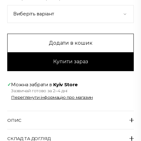
Додати в кошик
Купити зараз
✓
Можна забрати в
Kyiv Store
Зазвичай готово за 2–4 дні
Переглянути інформацію про магазин
ОПИС
Облягаюча сукня з корсетною верхньою частиною,
СКЛАД ТА ДОГЛЯД
міні-довжини.