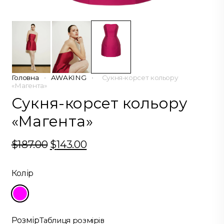
Головна
•
AWAKING
•
Сукня-корсет кольору
«Магента»
Сукня-корсет кольору
«Магента»
$
187.00
Оригінальна
$
143.00
Поточна
ціна:
ціна:
$187.00.
$143.00.
Колір
Розмір
Таблиця розмірів