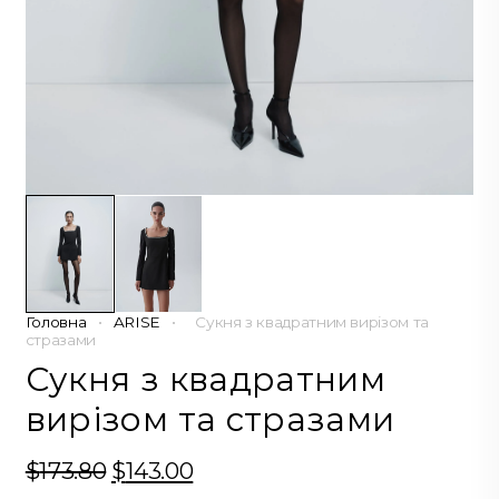
Головна
•
ARISE
•
Сукня з квадратним вирізом та
стразами
Сукня з квадратним
вирізом та стразами
$
173.80
Оригінальна
$
143.00
Поточна
ціна:
ціна: