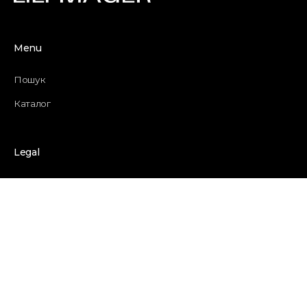
Menu
Пошук
Каталог
Legal
Політика повернення
Заява про повернення
Умови надання послуг
Політика доставки
Контактна інформація