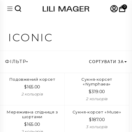
0
ICONIC
ФІЛЬТР
СОРТУВАТИ ЗА
Подовжений корсет
Сукня-корсет
«Nymphaea»
$
165.00
$
319.00
2 кольорів
2 кольорів
Мереживна спідниця з
Сукня-корсет «Muse»
шортами
$
187.00
$
165.00
3 кольорів
2 кольорів