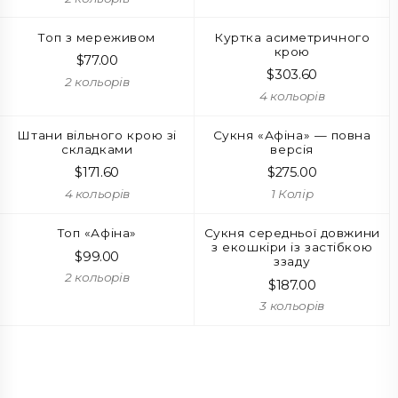
Топ з мереживом
Куртка асиметричного
крою
$
77.00
$
303.60
2 кольорів
4 кольорів
Штани вільного крою зі
Сукня «Афіна» — повна
складками
версія
$
171.60
$
275.00
4 кольорів
1 Колір
Топ «Афіна»
Сукня середньої довжини
з екошкіри із застібкою
$
99.00
ззаду
2 кольорів
$
187.00
3 кольорів