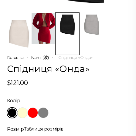
Головна
•
Nami (波)
•
Спідниця «Онда»
Спідниця «Онда»
$
121.00
Колір
Розмір
Таблиця розмірів