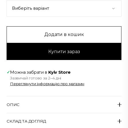
Додати в кошик
Купити зараз
✓
Можна забрати в
Kyiv Store
Зазвичай готово за 2–4 дні
Переглянути інформацію про магазин
ОПИС
Міні-спідниця зі скульптурним силуетом та
СКЛАД ТА ДОГЛЯД
асиметричним низом. Висока талія підкреслює