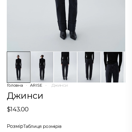
Головна
•
ARISE
•
Джинси
Джинси
$
143.00
Розмір
Таблиця розмірів