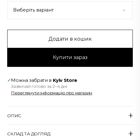
Додати в кошик
Купити зараз
✓
Можна забрати в
Kyiv Store
Зазвичай готово за 2–4 дні
Переглянути інформацію про магазин
ОПИС
Джинси прямого крою з щільного темного деніму.
СКЛАД ТА ДОГЛЯД
Модель відрізняється високою талією та