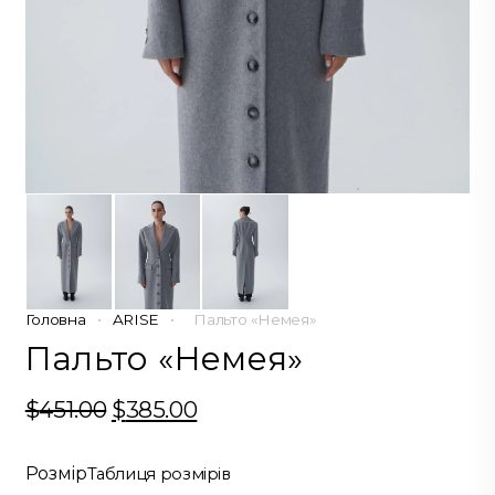
Головна
•
ARISE
•
Пальто «Немея»
Пальто «Немея»
$
451.00
Оригінальна
$
385.00
Поточна
ціна:
ціна:
$451.00.
$385.00.
Розмір
Таблиця розмірів