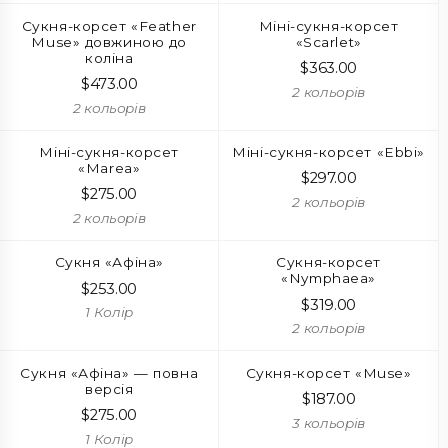
Сукня-корсет «Feather
Міні-сукня-корсет
Muse» довжиною до
«Scarlet»
коліна
$
363.00
$
473.00
2 кольорів
2 кольорів
Міні-сукня-корсет
Міні-сукня-корсет «Ebbi»
«Marea»
$
297.00
$
275.00
2 кольорів
2 кольорів
Сукня «Афіна»
Сукня-корсет
«Nymphaea»
$
253.00
$
319.00
1 Колір
2 кольорів
Сукня «Афіна» — повна
Сукня-корсет «Muse»
версія
$
187.00
$
275.00
3 кольорів
1 Колір