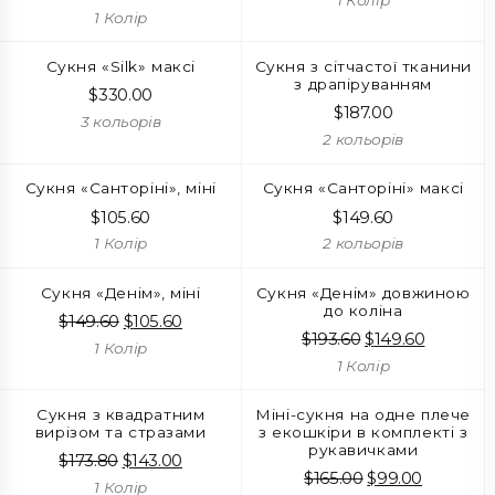
1 Колір
Сукня «Silk» максі
Сукня з сітчастої тканини
з драпіруванням
$
330.00
$
187.00
3 кольорів
2 кольорів
Сукня «Санторіні», міні
Сукня «Санторіні» максі
$
105.60
$
149.60
1 Колір
2 кольорів
Сукня «Денім», міні
Сукня «Денім» довжиною
до коліна
$
149.60
Оригінальна
$
105.60
Поточна
$
193.60
Оригінальна
$
149.60
Поточн
ціна:
ціна:
1 Колір
ціна:
ціна:
$149.60.
$105.60.
1 Колір
$193.60.
$149.60.
Сукня з квадратним
Міні-сукня на одне плече
вирізом та стразами
з екошкіри в комплекті з
рукавичками
$
173.80
Оригінальна
$
143.00
Поточна
$
165.00
Оригінальна
$
99.00
Поточна
ціна:
ціна:
1 Колір