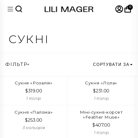
0
СУКНІ
ФІЛЬТР
СОРТУВАТИ ЗА
Сукня «Розалія»
Сукня «Лола»
$
319.00
$
231.00
1 Колір
1 Колір
Сукня «Палома»
Міні-сукня-корсет
«Feather Muse»
$
253.00
$
407.00
3 кольорів
1 Колір