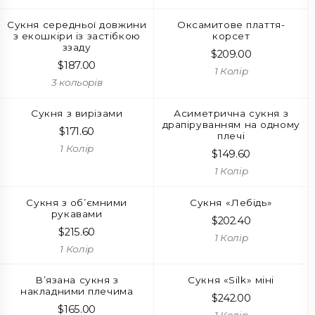
Сукня середньої довжини
Оксамитове плаття-
з екошкіри із застібкою
корсет
ззаду
$
209.00
$
187.00
1 Колір
3 кольорів
Сукня з вирізами
Асиметрична сукня з
драпіруванням на одному
$
171.60
плечі
1 Колір
$
149.60
1 Колір
Сукня з об’ємними
Сукня «Лебідь»
рукавами
$
202.40
$
215.60
1 Колір
1 Колір
В’язана сукня з
Сукня «Silk» міні
накладними плечима
$
242.00
$
165.00
1 Колір