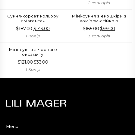
ціна:
ціна:
$173.80.
$143.00.
2 кольорів
$165.00.
$99.00.
Сукня-корсет кольору
Міні-сукня з екошкіри з
«Магента»
коміром-стійкою
$
187.00
Оригінальна
$
143.00
Поточна
$
165.00
Оригінальна
$
99.00
Поточна
ціна:
ціна:
ціна:
ціна:
1 Колір
3 кольорів
$187.00.
$143.00.
$165.00.
$99.00.
Міні-сукня з чорного
оксамиту
$
121.00
Оригінальна
$
33.00
Поточна
ціна:
ціна:
1 Колір
$121.00.
$33.00.
Menu