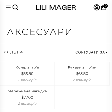
0
АКСЕСУАРИ
ФІЛЬТР
СОРТУВАТИ ЗА
Комір з пір’я
Рукави з пір’ям
$
85.80
$
63.80
2 кольорів
2 кольорів
Мереживна накидка
$
77.00
2 кольорів